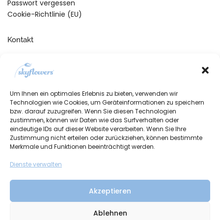
Passwort vergessen
Cookie-Richtlinie (EU)
Kontakt
Telefonische Unterstützung
und Beratung unter:
+49 (0)7134 910260
Um Ihnen ein optimales Erlebnis zu bieten, verwenden wir
Mo-Fr, 09:00 – 17:00 Uhr
Technologien wie Cookies, um Geräteinformationen zu speichern
bzw. darauf zuzugreifen. Wenn Sie diesen Technologien
zustimmen, können wir Daten wie das Surfverhalten oder
eindeutige IDs auf dieser Website verarbeiten. Wenn Sie Ihre
Zustimmung nicht erteilen oder zurückziehen, können bestimmte
Merkmale und Funktionen beeinträchtigt werden.
Dienste verwalten
Akzeptieren
Ablehnen