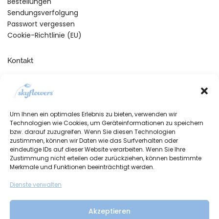
Bestellungen
Sendungsverfolgung
Passwort vergessen
Cookie-Richtlinie (EU)
Kontakt
Telefonische Unterstützung
und Beratung unter:
+49 (0)7134 910260
Um Ihnen ein optimales Erlebnis zu bieten, verwenden wir
Mo-Fr, 09:00 – 17:00 Uhr
Technologien wie Cookies, um Geräteinformationen zu speichern
bzw. darauf zuzugreifen. Wenn Sie diesen Technologien
zustimmen, können wir Daten wie das Surfverhalten oder
eindeutige IDs auf dieser Website verarbeiten. Wenn Sie Ihre
Zustimmung nicht erteilen oder zurückziehen, können bestimmte
Merkmale und Funktionen beeinträchtigt werden.
Dienste verwalten
Akzeptieren