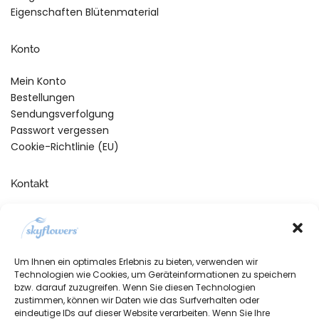
Eigenschaften Blütenmaterial
Konto
Mein Konto
Bestellungen
Sendungsverfolgung
Passwort vergessen
Cookie-Richtlinie (EU)
Kontakt
Telefonische Unterstützung
und Beratung unter:
+49 (0)7134 910260
Um Ihnen ein optimales Erlebnis zu bieten, verwenden wir
Mo-Fr, 09:00 – 17:00 Uhr
Technologien wie Cookies, um Geräteinformationen zu speichern
bzw. darauf zuzugreifen. Wenn Sie diesen Technologien
zustimmen, können wir Daten wie das Surfverhalten oder
eindeutige IDs auf dieser Website verarbeiten. Wenn Sie Ihre