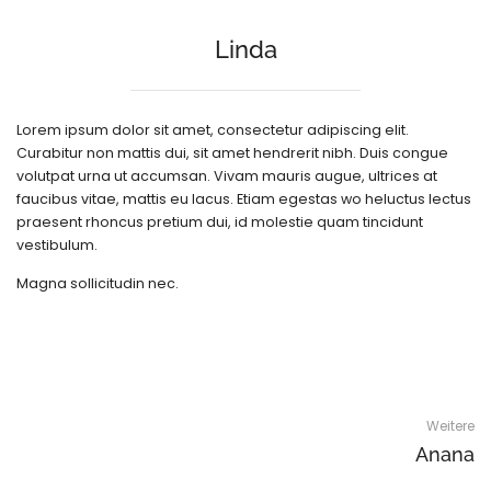
Linda
Lorem ipsum dolor sit amet, consectetur adipiscing elit.
Curabitur non mattis dui, sit amet hendrerit nibh. Duis congue
volutpat urna ut accumsan. Vivam mauris augue, ultrices at
faucibus vitae, mattis eu lacus. Etiam egestas wo heluctus lectus
praesent rhoncus pretium dui, id molestie quam tincidunt
vestibulum.
Magna sollicitudin nec.
Weitere
Anana