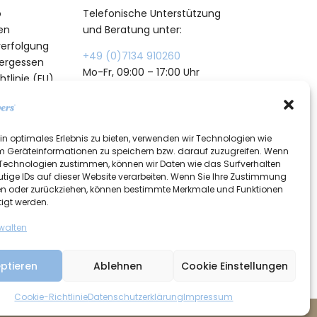
o
Telefonische Unterstützung
en
und Beratung unter:
erfolgung
+49 (0)7134 910260
vergessen
Mo-Fr, 09:00 – 17:00 Uhr
tlinie (EU)
in optimales Erlebnis zu bieten, verwenden wir Technologien wie
m Geräteinformationen zu speichern bzw. darauf zuzugreifen. Wenn
 Technologien zustimmen, können wir Daten wie das Surfverhalten
utige IDs auf dieser Website verarbeiten. Wenn Sie Ihre Zustimmung
ilen oder zurückziehen, können bestimmte Merkmale und Funktionen
tigt werden.
rwalten
ptieren
Ablehnen
Cookie Einstellungen
Cookie-Richtlinie
Datenschutzerklärung
Impressum