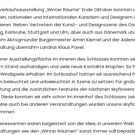
 Verkaufsausstellung „Winter Räume“ Ende Oktober konnten 
len, nationalen und internationalen Künstlern und Designer
ieren. Neben Vertretern der Kunst- und Designszene des Ostal
, Karlsruhe, Stuttgart und Ulm, aber auch aus Dänemark und
om Abtsgmünder Bürgermeister Armin Kiemel und der Aalener 
altung übernahm Landrat Klaus Pavel.
erer Ausstellungsfläche im Inneren des Schlosses konnten wi
am Stand aushändigen und viele neue Kontakte knüpfen. So 
 Windspiele erhalten. Im Schlosshof hatten wir ausreichend P
n beleuchtet und unbeleuchtet in Szene zu setzen. Für große
tung und die zusätzlichen Features der nächsten skyflowers
 Diese konnten wir sehr schön im Innenhof des Schlosses zei
Wie auch bei anderen Veranstaltungen wurden unsere skyflo
ommen.
nteressenten waren begeistert von der Idee, in unserem Web 
altungen wie den „Winter Räumen“ sonst immer voll bepackt