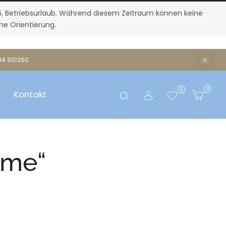
26, Betriebsurlaub. Während diesem Zeitraum können keine
ne Orientierung.
134 910260
0
0
Kontakt
ume“