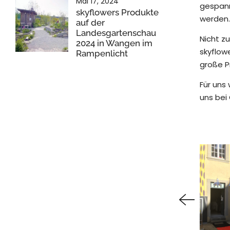
Mai 17, 2024
gespann
skyflowers Produkte
werden.
auf der
Landesgartenschau
Nicht z
2024 in Wangen im
skyflow
Rampenlicht
große P
Für uns
uns bei