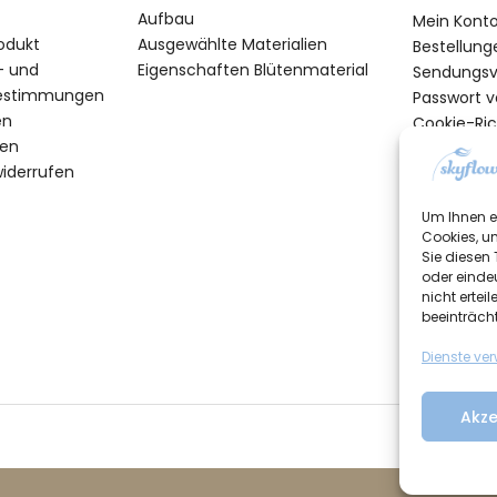
Aufbau
Mein Kont
odukt
Ausgewählte Materialien
Bestellung
- und
Eigenschaften Blütenmaterial
Sendungsv
estimmungen
Passwort 
en
Cookie-Rich
ten
widerrufen
Um Ihnen e
Cookies, u
Sie diesen
oder einde
nicht erte
beeinträch
Dienste ve
Akze