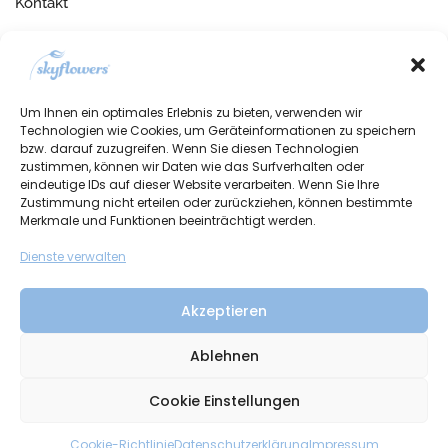
Kontakt
Telefonische Unterstützung
und Beratung unter:
+49 (0)7134 910260
Um Ihnen ein optimales Erlebnis zu bieten, verwenden wir
Mo-Fr, 09:00 – 17:00 Uhr
Technologien wie Cookies, um Geräteinformationen zu speichern
bzw. darauf zuzugreifen. Wenn Sie diesen Technologien
zustimmen, können wir Daten wie das Surfverhalten oder
eindeutige IDs auf dieser Website verarbeiten. Wenn Sie Ihre
Zustimmung nicht erteilen oder zurückziehen, können bestimmte
Merkmale und Funktionen beeinträchtigt werden.
Dienste verwalten
Akzeptieren
Ablehnen
Cookie Einstellungen
®
Copyright @ 2024 skyflowers
| Design by
M.R. Creative Designs
0
Cookie-Richtlinie
Datenschutzerklärung
Impressum