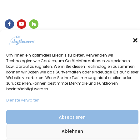
Um Ihnen ein optimales Erlebnis zu bieten, verwenden wir
Technologien wie Cookies, um Geräteinformationen zu speichern
bzw. darauf zuzugreifen. Wenn Sie diesen Technologien zustimmen,
können wir Daten wie das Surfverhalten oder eindeutige IDs auf dieser
Website verarbeiten. Wenn Sie Ihre Zustimmung nicht erteilen oder
zurückziehen, können bestimmte Merkmale und Funktionen
®
Copyright @ 2024 skyflowers
| Design by
M.R. Creative Designs
beeinträchtigt werden.
Dienste verwalten
AGB
Impressum
Datenschutz
Akzeptieren
Ablehnen