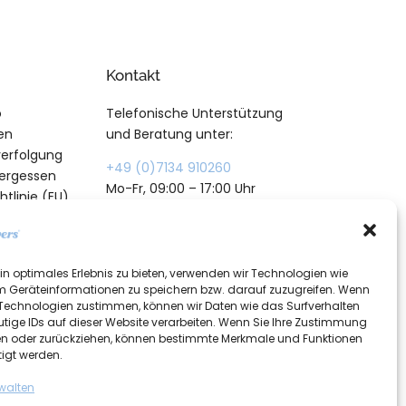
Kontakt
o
Telefonische Unterstützung
en
und Beratung unter:
erfolgung
+49 (0)7134 910260
vergessen
Mo-Fr, 09:00 – 17:00 Uhr
tlinie (EU)
in optimales Erlebnis zu bieten, verwenden wir Technologien wie
m Geräteinformationen zu speichern bzw. darauf zuzugreifen. Wenn
 Technologien zustimmen, können wir Daten wie das Surfverhalten
utige IDs auf dieser Website verarbeiten. Wenn Sie Ihre Zustimmung
ilen oder zurückziehen, können bestimmte Merkmale und Funktionen
tigt werden.
rwalten