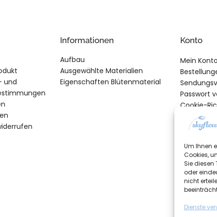
Informationen
Konto
Aufbau
Mein Kont
odukt
Ausgewählte Materialien
Bestellung
- und
Eigenschaften Blütenmaterial
Sendungsv
estimmungen
Passwort 
en
Cookie-Rich
ten
widerrufen
Um Ihnen e
Cookies, u
Sie diesen
oder einde
nicht erte
beeinträch
Dienste ve