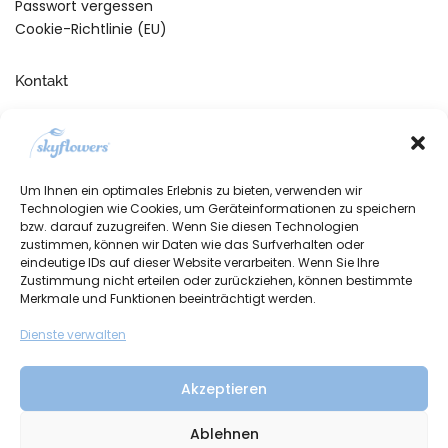
Passwort vergessen
Cookie-Richtlinie (EU)
Kontakt
Telefonische Unterstützung
und Beratung unter:
+49 (0)7134 910260
Um Ihnen ein optimales Erlebnis zu bieten, verwenden wir
Mo-Fr, 09:00 – 17:00 Uhr
Technologien wie Cookies, um Geräteinformationen zu speichern
bzw. darauf zuzugreifen. Wenn Sie diesen Technologien
zustimmen, können wir Daten wie das Surfverhalten oder
eindeutige IDs auf dieser Website verarbeiten. Wenn Sie Ihre
Zustimmung nicht erteilen oder zurückziehen, können bestimmte
Merkmale und Funktionen beeinträchtigt werden.
Dienste verwalten
Akzeptieren
Ablehnen